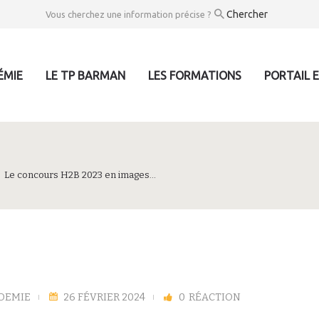
Vous cherchez une information précise ?
ÉMIE
LE TP BARMAN
LES FORMATIONS
PORTAIL 
Le concours H2B 2023 en images…
DEMIE
26 FÉVRIER 2024
0
RÉACTION