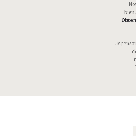
No
bien 
Obten
Dispensant
d