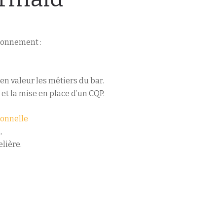
tionnement :
n valeur les métiers du bar.
t la mise en place d’un CQP.
ionnelle
,
elière.