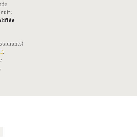
nde
nuit :
lifiée
estaurants)
PE
,
e
.