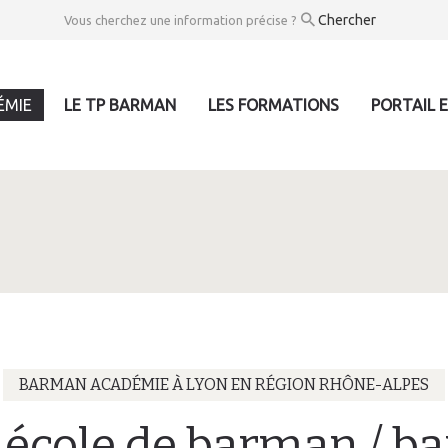
Vous cherchez une information précise ?
ÉMIE
LE TP BARMAN
LES FORMATIONS
PORTAIL 
BARMAN ACADÉMIE À LYON EN RÉGION RHÔNE-ALPES
 école de barman / b