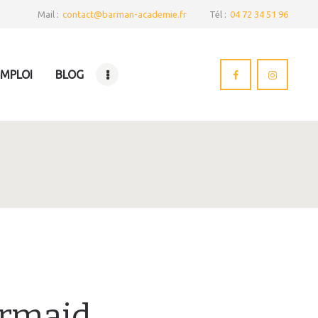
Mail :
contact@barman-academie.fr
Tél :
04 72 34 51 96
EMPLOI
BLOG
armaid