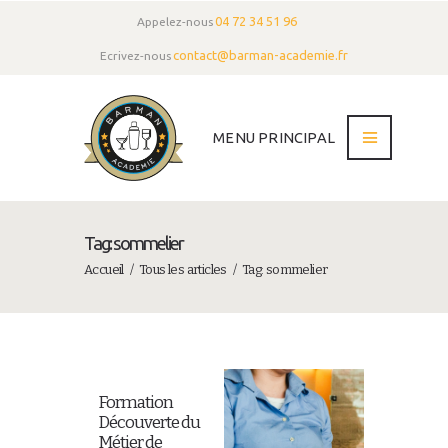
04 72 34 51 96
Appelez-nous
contact@barman-academie.fr
Ecrivez-nous
MENU PRINCIPAL
Tag: sommelier
Accueil
Tous les articles
Tag: sommelier
Formation
Découverte du
Métier de