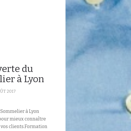
erte du
ier à Lyon
ÛT 2017
 Sommelier à Lyon
pour mieux connaître
 vos clients.Formation